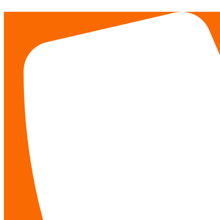
İçeriğe
atla