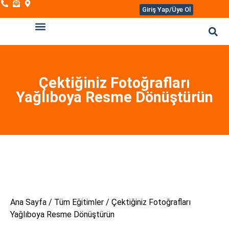
Giriş Yap/Üye Ol
Eğitim Giriş Paneli
Çektiğiniz Fotoğrafları
Yağlıboya Resme Dönüştürün
Ana Sayfa
/
Tüm Eğitimler
/ Çektiğiniz Fotoğrafları
Yağlıboya Resme Dönüştürün