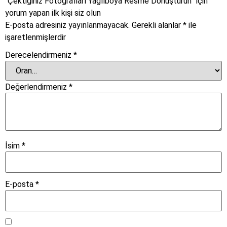
“Çektiğiniz Fotoğrafları Yağlıboya Resme Dönüştürün” için
yorum yapan ilk kişi siz olun
E-posta adresiniz yayınlanmayacak.
Gerekli alanlar
*
ile
işaretlenmişlerdir
Derecelendirmeniz
*
Değerlendirmeniz
*
İsim
*
E-posta
*