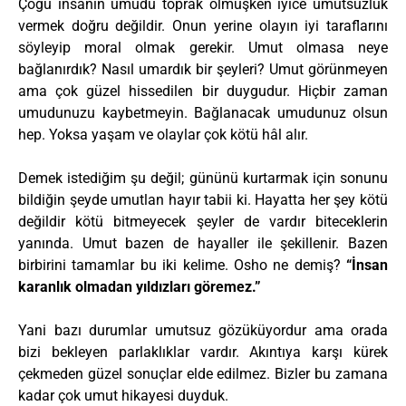
Çoğu insanın umudu toprak olmuşken iyice umutsuzluk
vermek doğru değildir. Onun yerine olayın iyi taraflarını
söyleyip moral olmak gerekir. Umut olmasa neye
bağlanırdık? Nasıl umardık bir şeyleri? Umut görünmeyen
ama çok güzel hissedilen bir duygudur. Hiçbir zaman
umudunuzu kaybetmeyin. Bağlanacak umudunuz olsun
hep. Yoksa yaşam ve olaylar çok kötü hâl alır.
Demek istediğim şu değil; gününü kurtarmak için sonunu
bildiğin şeyde umutlan hayır tabii ki. Hayatta her şey kötü
değildir kötü bitmeyecek şeyler de vardır biteceklerin
yanında. Umut bazen de hayaller ile şekillenir. Bazen
birbirini tamamlar bu iki kelime. Osho ne demiş?
“İnsan
karanlık olmadan yıldızları göremez.”
Yani bazı durumlar umutsuz gözüküyordur ama orada
bizi bekleyen parlaklıklar vardır. Akıntıya karşı kürek
çekmeden güzel sonuçlar elde edilmez. Bizler bu zamana
kadar çok umut hikayesi duyduk.