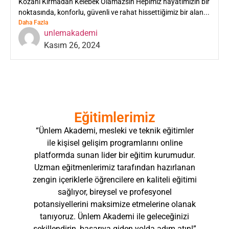
Kozanı Kırmadan Kelebek Olamazsın Hepimiz hayatımızın bir
noktasında, konforlu, güvenli ve rahat hissettiğimiz bir alan...
Daha Fazla
unlemakademi
Kasım 26, 2024
Eğitimlerimiz
“Ünlem Akademi, mesleki ve teknik eğitimler
ile kişisel gelişim programlarını online
platformda sunan lider bir eğitim kurumudur.
Uzman eğitmenlerimiz tarafından hazırlanan
zengin içeriklerle öğrencilere en kaliteli eğitimi
sağlıyor, bireysel ve profesyonel
potansiyellerini maksimize etmelerine olanak
tanıyoruz. Ünlem Akademi ile geleceğinizi
şekillendirin, başarıya giden yolda adım atın!”