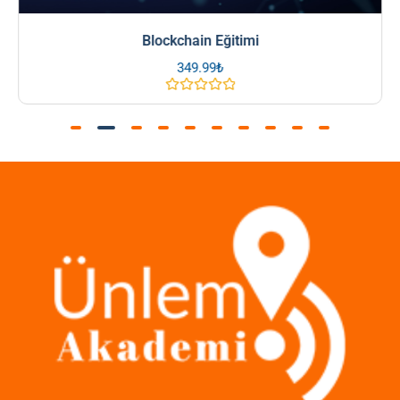
Blockchain Eğitimi
349.99
₺
5
üzerinden
0
oy
aldı